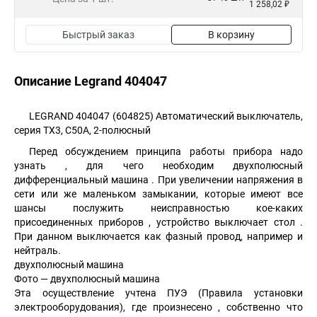
1 258,02 ₽
Быстрый заказ
В корзину
Описание Legrand 404047
LEGRAND 404047 (604825) Автоматический выключатель,
серия TX3, С50A, 2-полюсный
Перед обсуждением принципа работы прибора надо
узнать , для чего необходим двухполюсный
дифференциальный машина . При увеличении напряжения в
сети или же маленьком замыкании, которые имеют все
шансы послужить неисправностью кое-каких
присоединенных приборов , устройство выключает стол .
При данном выключается как фазный провод, например и
нейтраль.
двухполюсный машина
Фото — двухполюсный машина
Эта осуществление учтена ПУЭ (Правила установки
электрооборудования), где произнесено , собственно что