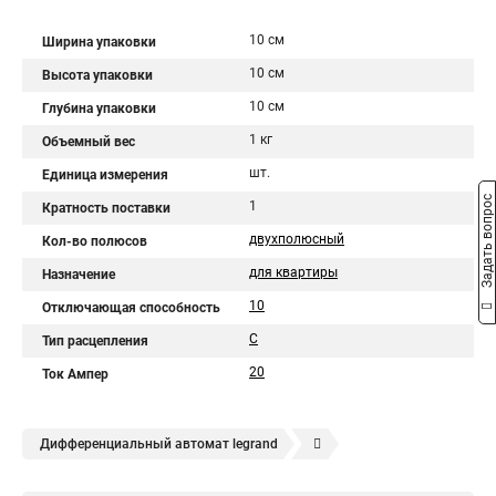
10 см
Ширина упаковки
10 см
Высота упаковки
10 см
Глубина упаковки
1 кг
Объемный вес
шт.
Единица измерения
Задать вопрос
1
Кратность поставки
двухполюсный
Кол-во полюсов
для квартиры
Назначение
10
Отключающая способность
C
Тип расцепления
20
Ток Ампер
Дифференциальный автомат legrand
Legrand автоматы
Автоматические выключатели legrand