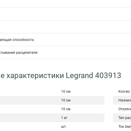
ающая способность:
атывания расцепителя:
е характеристики Legrand 403913
10 см
Кол-во
10 см
Назнач
10 см
Отключ
1 кг
Тип ра
шт.
Ток Ам