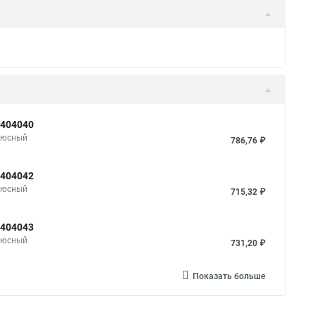
 404040
олюсный
786,76 ₽
 404042
олюсный
715,32 ₽
 404043
олюсный
731,20 ₽
Показать больше