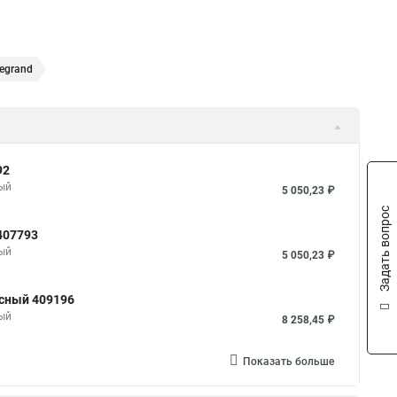
egrand
92
ный
5 050,23 ₽
Задать вопрос
407793
ный
5 050,23 ₽
юсный 409196
ный
8 258,45 ₽
Показать больше