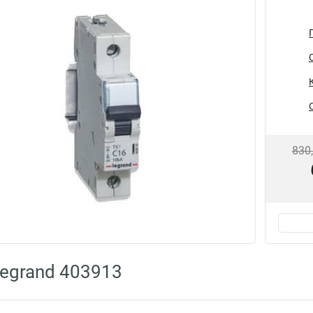
830
egrand 403913