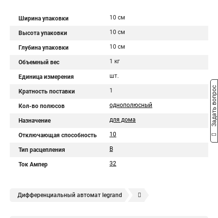
10 см
Ширина упаковки
10 см
Высота упаковки
10 см
Глубина упаковки
1 кг
Объемный вес
шт.
Единица измерения
Задать вопрос
1
Кратность поставки
однополюсный
Кол-во полюсов
для дома
Назначение
10
Отключающая способность
B
Тип расцепления
32
Ток Ампер
Дифференциальный автомат legrand
Legrand автоматы
Автоматические выключатели legrand